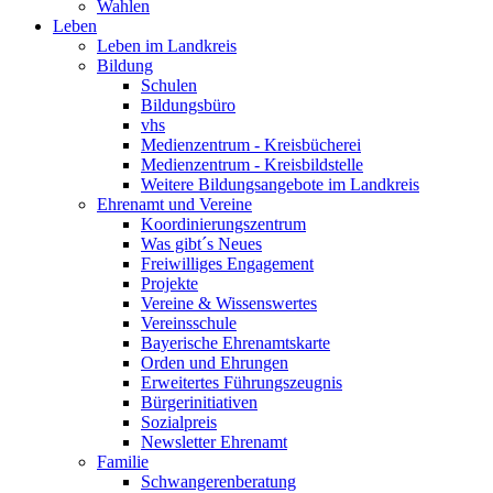
Wahlen
Leben
Leben im Landkreis
Bildung
Schulen
Bildungsbüro
vhs
Medienzentrum - Kreisbücherei
Medienzentrum - Kreisbildstelle
Weitere Bildungsangebote im Landkreis
Ehrenamt und Vereine
Koordinierungszentrum
Was gibt´s Neues
Freiwilliges Engagement
Projekte
Vereine & Wissenswertes
Vereinsschule
Bayerische Ehrenamtskarte
Orden und Ehrungen
Erweitertes Führungszeugnis
Bürgerinitiativen
Sozialpreis
Newsletter Ehrenamt
Familie
Schwangerenberatung