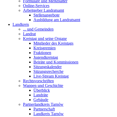
Formulare und Merkblätter
Online-Services
Arbeitgeber Landratsamt
Stellenangebote
Ausbildung am Landratsamt
Landkreis
... und Gemeinden
Landrat
Kreistag und seine Organe
Mitglieder des Kreistags
Kreisgremien
Fraktionen
Jugendkreistag
Beiräte und Kommissionen
Sitzungskalender
Sitzungsrecherche
Live-Stream Kreistag
Rechtsvorschriften
Wappen und Geschichte
Überblick
Landräte
Gebäude
Partnerlandkreis Tarnów
Partnerschaft
Landkreis Tarnów