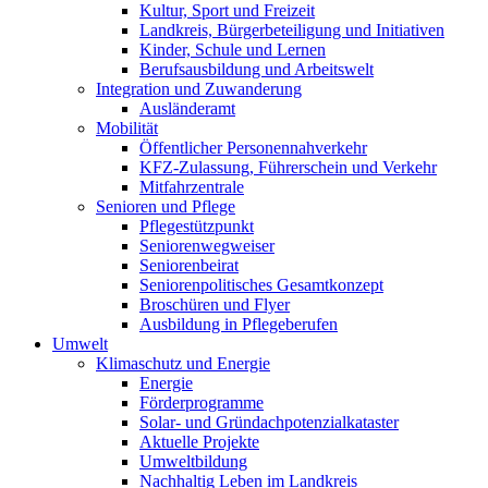
Kultur, Sport und Freizeit
Landkreis, Bürgerbeteiligung und Initiativen
Kinder, Schule und Lernen
Berufsausbildung und Arbeitswelt
Integration und Zuwanderung
Ausländeramt
Mobilität
Öffentlicher Personennahverkehr
KFZ-Zulassung, Führerschein und Verkehr
Mitfahrzentrale
Senioren und Pflege
Pflegestützpunkt
Seniorenwegweiser
Seniorenbeirat
Seniorenpolitisches Gesamtkonzept
Broschüren und Flyer
Ausbildung in Pflegeberufen
Umwelt
Klimaschutz und Energie
Energie
Förderprogramme
Solar- und Gründachpotenzialkataster
Aktuelle Projekte
Umweltbildung
Nachhaltig Leben im Landkreis