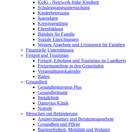
KoKi - Netzwerk frühe Kindheit
Schuleingangsuntersuchung
Kinderbetreuung
Jugendamt
Kreisjugendring
Elternbildung
Bündnis für Familie
Soziale Einrichtungen
Weitere Angebote und Leistungen für Familien
Finanzielle Unterstützung
Freizeit und Tourismus
Freizeit, Erholung und Tourismus im Landkreis
Freizeitangebote in den Gemeinden
Veranstaltungskalender
Baden
Gesundheit
Gesundheitsregion Plus
Gesundheitsamt
Ilmtalklinik
Danuvius Klinik
Notrufe
Menschen mit Behinderung
Ansprechpartner und Beratungsangebote
Gesundheit und Pflege
Barrierefreiheit, Mobilität und Wohnen