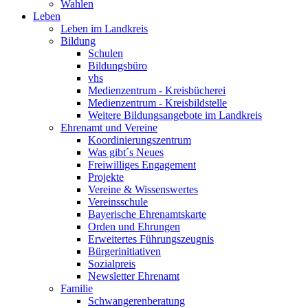
Wahlen
Leben
Leben im Landkreis
Bildung
Schulen
Bildungsbüro
vhs
Medienzentrum - Kreisbücherei
Medienzentrum - Kreisbildstelle
Weitere Bildungsangebote im Landkreis
Ehrenamt und Vereine
Koordinierungszentrum
Was gibt´s Neues
Freiwilliges Engagement
Projekte
Vereine & Wissenswertes
Vereinsschule
Bayerische Ehrenamtskarte
Orden und Ehrungen
Erweitertes Führungszeugnis
Bürgerinitiativen
Sozialpreis
Newsletter Ehrenamt
Familie
Schwangerenberatung