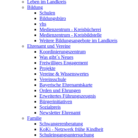
Leben im Landkreis
Bildung
Schulen
Bildungsbüro
vhs
Medienzentrum - Kreisbücherei
Medienzentrum - Kreisbildstelle
Weitere Bildungsangebote im Landkreis
Ehrenamt und Vereine
Koordinierungszentrum
Was gibt´s Neues
Freiwilliges Engagement
Projekte
Vereine & Wissenswertes
Vereinsschule
Bayerische Ehrenamtskarte
Orden und Ehrungen
Erweitertes Führungszeugnis
Bürgerinitiativen
Sozialpreis
Newsletter Ehrenamt
Familie
Schwangerenberatung
KoKi - Netzwerk frühe Kindheit
Schuleingangsuntersuchung