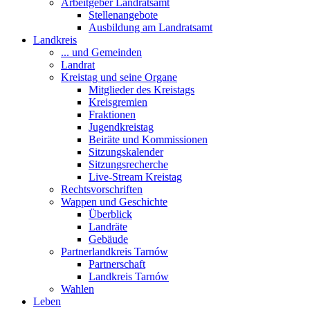
Arbeitgeber Landratsamt
Stellenangebote
Ausbildung am Landratsamt
Landkreis
... und Gemeinden
Landrat
Kreistag und seine Organe
Mitglieder des Kreistags
Kreisgremien
Fraktionen
Jugendkreistag
Beiräte und Kommissionen
Sitzungskalender
Sitzungsrecherche
Live-Stream Kreistag
Rechtsvorschriften
Wappen und Geschichte
Überblick
Landräte
Gebäude
Partnerlandkreis Tarnów
Partnerschaft
Landkreis Tarnów
Wahlen
Leben