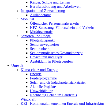
Kinder, Schule und Lernen
Berufsausbildung und Arbeitswelt
Integration und Zuwanderung
Ausländeramt
Mobilität
Öffentlicher Personennahverkehr
KFZ-Zulassung, Führerschein und Verkehr
Mitfahrzentrale
Senioren und Pflege
Pflegestützpunkt
Seniorenwegweiser
Seniorenbeirat
Seniorenpolitisches Gesamtkonzept
Broschüren und Flyer
Ausbildung in Pflegeberufen
Umwelt
Klimaschutz und Energie
Energie
Förderprogramme
Solar- und Gründachpotenzialkataster
Aktuelle Projekte
Umweltbildung
Nachhaltig Leben im Landkreis
Windkraft
KEI - Kommunalunternehmen Energie und Infrastruktu