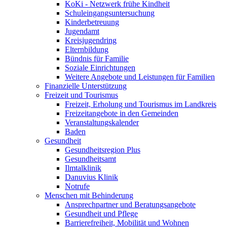
KoKi - Netzwerk frühe Kindheit
Schuleingangsuntersuchung
Kinderbetreuung
Jugendamt
Kreisjugendring
Elternbildung
Bündnis für Familie
Soziale Einrichtungen
Weitere Angebote und Leistungen für Familien
Finanzielle Unterstützung
Freizeit und Tourismus
Freizeit, Erholung und Tourismus im Landkreis
Freizeitangebote in den Gemeinden
Veranstaltungskalender
Baden
Gesundheit
Gesundheitsregion Plus
Gesundheitsamt
Ilmtalklinik
Danuvius Klinik
Notrufe
Menschen mit Behinderung
Ansprechpartner und Beratungsangebote
Gesundheit und Pflege
Barrierefreiheit, Mobilität und Wohnen