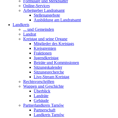
Formulare und Merkblätter
Online-Services
Arbeitgeber Landratsamt
Stellenangebote
Ausbildung am Landratsamt
Landkreis
... und Gemeinden
Landrat
Kreistag und seine Organe
Mitglieder des Kreistags
Kreisgremien
Fraktionen
Jugendkreistag
Beiräte und Kommissionen
Sitzungskalender
Sitzungsrecherche
Live-Stream Kreistag
Rechtsvorschriften
Wappen und Geschichte
Überblick
Landräte
Gebäude
Partnerlandkreis Tarnów
Partnerschaft
Landkreis Tarnów