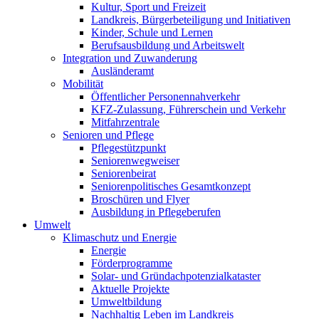
Kultur, Sport und Freizeit
Landkreis, Bürgerbeteiligung und Initiativen
Kinder, Schule und Lernen
Berufsausbildung und Arbeitswelt
Integration und Zuwanderung
Ausländeramt
Mobilität
Öffentlicher Personennahverkehr
KFZ-Zulassung, Führerschein und Verkehr
Mitfahrzentrale
Senioren und Pflege
Pflegestützpunkt
Seniorenwegweiser
Seniorenbeirat
Seniorenpolitisches Gesamtkonzept
Broschüren und Flyer
Ausbildung in Pflegeberufen
Umwelt
Klimaschutz und Energie
Energie
Förderprogramme
Solar- und Gründachpotenzialkataster
Aktuelle Projekte
Umweltbildung
Nachhaltig Leben im Landkreis