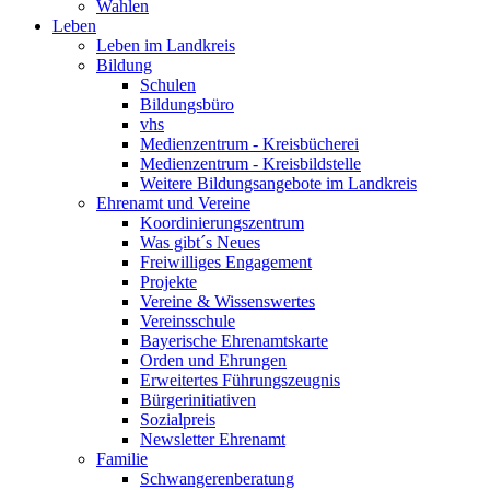
Wahlen
Leben
Leben im Landkreis
Bildung
Schulen
Bildungsbüro
vhs
Medienzentrum - Kreisbücherei
Medienzentrum - Kreisbildstelle
Weitere Bildungsangebote im Landkreis
Ehrenamt und Vereine
Koordinierungszentrum
Was gibt´s Neues
Freiwilliges Engagement
Projekte
Vereine & Wissenswertes
Vereinsschule
Bayerische Ehrenamtskarte
Orden und Ehrungen
Erweitertes Führungszeugnis
Bürgerinitiativen
Sozialpreis
Newsletter Ehrenamt
Familie
Schwangerenberatung