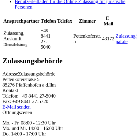
Benutzerleitfaden für die Online-Zulassung für juristische
Personen
E-
Ansprechpartner
Telefon
Telefax
Zimmer
Mail
+49
Zulassung
,
8441
Pettenkoferstr.
Zulassung
Auskunft
43172
27-
5
paf.de
Dienstleistung
5040
Zulassungsbehörde
Adresse
Zulassungsbehörde
Pettenkoferstraße 5
85276
Pfaffenhofen a.d.Ilm
Kontakt
Telefon:
+49 8441 27-5040
Fax:
+49 8441 27-5720
E-Mail senden
Öffnungszeiten
Mo. - Fr. 08:00 - 12:30 Uhr
Mo. und Mi. 14:00 - 16:00 Uhr
Do. 14:00 - 17:00 Uhr