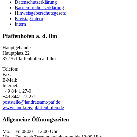
Datenschutzerklärung
Barrierefreiheitserklärung
Hinweisgeberschutzgesetz
Kreistag intern
Intern
Pfaffenhofen a. d. Ilm
Hauptgebäude
Hauptplatz 22
85276 Pfaffenhofen a.d.Ilm
Telefon:
Fax:
E-Mail:
Internet:
+49 8441 27-0
+49 8441 27-271
poststelle@landratsamt-paf.de
www.landkreis-pfaffenhofen.de
Allgemeine Öffnungszeiten
Mo. – Fr. 08:00 – 12:00 Uhr
Mo. – Do. nach Terminvereinbarung bis 17:00 Uhr