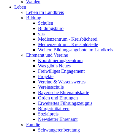
Wahlen
Leben
Leben im Landkreis
Bildung
Schulen
Bildungsbüro
vhs
Medienzentrum - Kreisbücherei
Medienzentrum - Kreisbildstelle
Weitere Bildungsangebote im Landkreis
Ehrenamt und Vereine
Koordinierungszentrum
Was gibt´s Neues
Freiwilliges Engagement
Projekte
Vereine & Wissenswertes
Vereinsschule
Bayerische Ehrenamtskarte
Orden und Ehrungen
Erweitertes Führungszeugnis
Bürgerinitiativen
Sozialpreis
Newsletter Ehrenamt
Familie
Schwangerenberatung