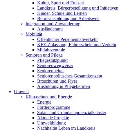
Kultur, Sport und Freizeit
Landkreis, Bürgerbeteiligung und Initiativen
Kinder, Schule und Lernen
Berufsausbildung und Arbeitswelt
Integration und Zuwanderung
Ausländeramt
Mobilität
Öffentlicher Personennahverkehr
KFZ-Zulassung, Führerschein und Verkehr
Mitfahrzentrale
Senioren und Pflege
Pflegestützpunkt
Seniorenwegweiser
Seniorenbeirat
Seniorenpolitisches Gesamtkonzept
Broschüren und Flyer
Ausbildung in Pflegeberufen
Umwelt
Klimaschutz und Energie
Energie
Förderprogramme
Solar- und Gründachpotenzialkataster
Aktuelle Projekte
Umweltbildung
Nachhaltig Leben im Landkreis