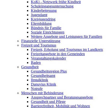
KoKi - Netzwerk frühe Kindheit
Schuleingangsuntersuchung
Kinderbetreuung
Jugendamt
Kreisjugendring
Elternbildung
Bündnis für Familie
Soziale Einrichtungen
Weitere Angebote und Leistungen für Familien
Finanzielle Unterstützung
Freizeit und Tourismus
Freizeit, Erholung und Tourismus im Landkreis
Freizeitangebote in den Gemeinden
Veranstaltungskalender
Baden
Gesundheit
Gesundheitsregion Plus
Gesundheitsamt
Ilmtalklinik
Danuvius Klinik
Notrufe
Menschen mit Behinderung
Ansprechpartner und Beratungsangebote
Gesundheit und Pflege
Barrierefreiheit, Mobilität und Wohnen