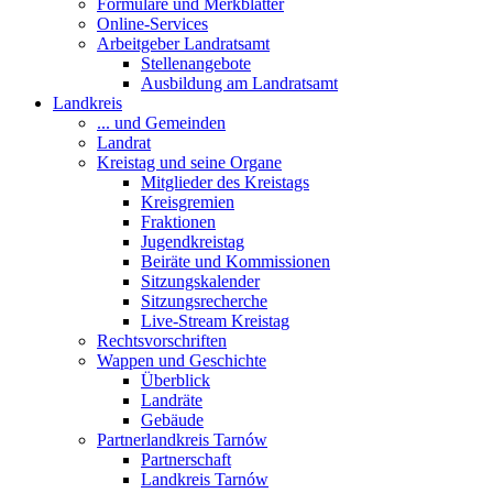
Formulare und Merkblätter
Online-Services
Arbeitgeber Landratsamt
Stellenangebote
Ausbildung am Landratsamt
Landkreis
... und Gemeinden
Landrat
Kreistag und seine Organe
Mitglieder des Kreistags
Kreisgremien
Fraktionen
Jugendkreistag
Beiräte und Kommissionen
Sitzungskalender
Sitzungsrecherche
Live-Stream Kreistag
Rechtsvorschriften
Wappen und Geschichte
Überblick
Landräte
Gebäude
Partnerlandkreis Tarnów
Partnerschaft
Landkreis Tarnów