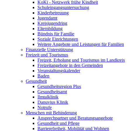
KoKi - Netzwerk frühe Kindheit
Schuleingangsuntersuchung
Kinderbetreuung
Jugendamt
Kreisjugendring
Elternbildung
Bündnis für Familie
Soziale Einrichtungen
Weitere Angebote und Leistungen für Familien
Finanzielle Unterstützung
Freizeit und Tourismus
Freizeit, Erholung und Tourismus im Landkreis
Freizeitangebote in den Gemeinden
Veranstaltungskalender
Baden
Gesundheit
Gesundheitsregion Plus
Gesundheitsamt
Ilmtalklinik
Danuvius Klinik
Notrufe
Menschen mit Behinderung
Ansprechpartner und Beratungsangebote
Gesundheit und Pflege
Barrierefreiheit, Mobilität und Wohnen