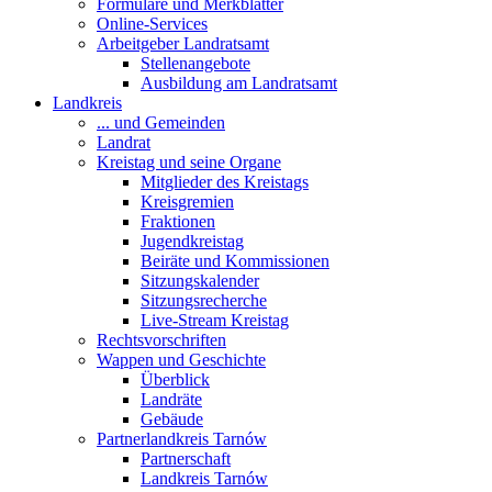
Formulare und Merkblätter
Online-Services
Arbeitgeber Landratsamt
Stellenangebote
Ausbildung am Landratsamt
Landkreis
... und Gemeinden
Landrat
Kreistag und seine Organe
Mitglieder des Kreistags
Kreisgremien
Fraktionen
Jugendkreistag
Beiräte und Kommissionen
Sitzungskalender
Sitzungsrecherche
Live-Stream Kreistag
Rechtsvorschriften
Wappen und Geschichte
Überblick
Landräte
Gebäude
Partnerlandkreis Tarnów
Partnerschaft
Landkreis Tarnów