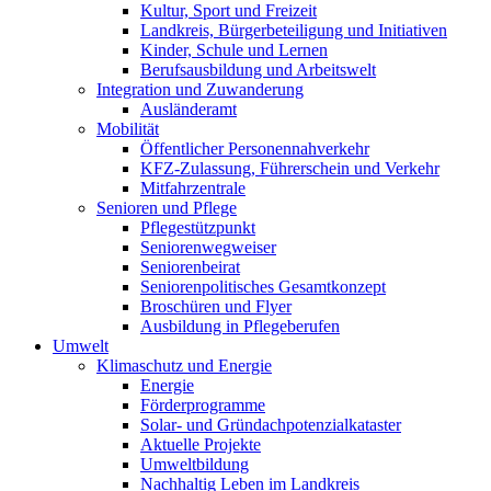
Kultur, Sport und Freizeit
Landkreis, Bürgerbeteiligung und Initiativen
Kinder, Schule und Lernen
Berufsausbildung und Arbeitswelt
Integration und Zuwanderung
Ausländeramt
Mobilität
Öffentlicher Personennahverkehr
KFZ-Zulassung, Führerschein und Verkehr
Mitfahrzentrale
Senioren und Pflege
Pflegestützpunkt
Seniorenwegweiser
Seniorenbeirat
Seniorenpolitisches Gesamtkonzept
Broschüren und Flyer
Ausbildung in Pflegeberufen
Umwelt
Klimaschutz und Energie
Energie
Förderprogramme
Solar- und Gründachpotenzialkataster
Aktuelle Projekte
Umweltbildung
Nachhaltig Leben im Landkreis