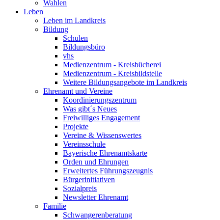
Wahlen
Leben
Leben im Landkreis
Bildung
Schulen
Bildungsbüro
vhs
Medienzentrum - Kreisbücherei
Medienzentrum - Kreisbildstelle
Weitere Bildungsangebote im Landkreis
Ehrenamt und Vereine
Koordinierungszentrum
Was gibt´s Neues
Freiwilliges Engagement
Projekte
Vereine & Wissenswertes
Vereinsschule
Bayerische Ehrenamtskarte
Orden und Ehrungen
Erweitertes Führungszeugnis
Bürgerinitiativen
Sozialpreis
Newsletter Ehrenamt
Familie
Schwangerenberatung