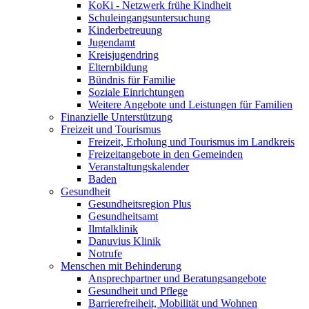
KoKi - Netzwerk frühe Kindheit
Schuleingangsuntersuchung
Kinderbetreuung
Jugendamt
Kreisjugendring
Elternbildung
Bündnis für Familie
Soziale Einrichtungen
Weitere Angebote und Leistungen für Familien
Finanzielle Unterstützung
Freizeit und Tourismus
Freizeit, Erholung und Tourismus im Landkreis
Freizeitangebote in den Gemeinden
Veranstaltungskalender
Baden
Gesundheit
Gesundheitsregion Plus
Gesundheitsamt
Ilmtalklinik
Danuvius Klinik
Notrufe
Menschen mit Behinderung
Ansprechpartner und Beratungsangebote
Gesundheit und Pflege
Barrierefreiheit, Mobilität und Wohnen