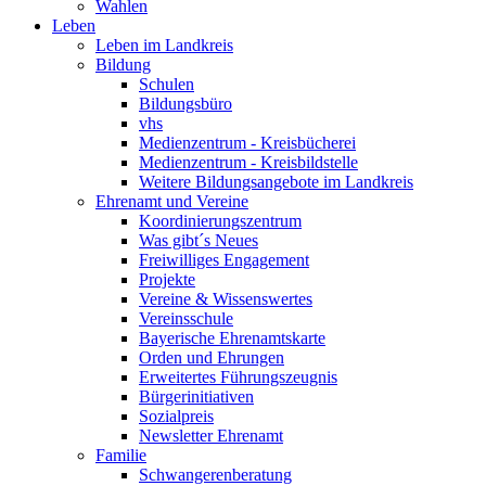
Wahlen
Leben
Leben im Landkreis
Bildung
Schulen
Bildungsbüro
vhs
Medienzentrum - Kreisbücherei
Medienzentrum - Kreisbildstelle
Weitere Bildungsangebote im Landkreis
Ehrenamt und Vereine
Koordinierungszentrum
Was gibt´s Neues
Freiwilliges Engagement
Projekte
Vereine & Wissenswertes
Vereinsschule
Bayerische Ehrenamtskarte
Orden und Ehrungen
Erweitertes Führungszeugnis
Bürgerinitiativen
Sozialpreis
Newsletter Ehrenamt
Familie
Schwangerenberatung