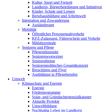
Kultur, Sport und Freizeit
Landkreis, Bürgerbeteiligung und Initiativen
Kinder, Schule und Lernen
Berufsausbildung und Arbeitswelt
Integration und Zuwanderung
Ausländeramt
Mobilität
Öffentlicher Personennahverkehr
KFZ-Zulassung, Führerschein und Verkehr
Mitfahrzentrale
Senioren und Pflege
Pflegestützpunkt
Seniorenwegweiser
Seniorenbeirat
Seniorenpolitisches Gesamtkonzept
Broschüren und Flyer
Ausbildung in Pflegeberufen
Umwelt
Klimaschutz und Energie
Energie
Förderprogramme
Solar- und Gründachpotenzialkataster
Aktuelle Projekte
Umweltbildung
Nachhaltig Leben im Landkreis