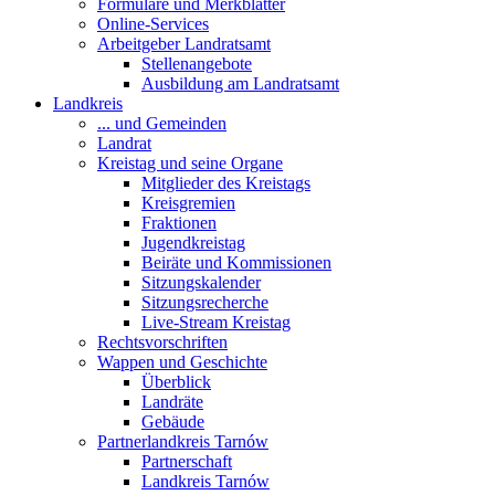
Formulare und Merkblätter
Online-Services
Arbeitgeber Landratsamt
Stellenangebote
Ausbildung am Landratsamt
Landkreis
... und Gemeinden
Landrat
Kreistag und seine Organe
Mitglieder des Kreistags
Kreisgremien
Fraktionen
Jugendkreistag
Beiräte und Kommissionen
Sitzungskalender
Sitzungsrecherche
Live-Stream Kreistag
Rechtsvorschriften
Wappen und Geschichte
Überblick
Landräte
Gebäude
Partnerlandkreis Tarnów
Partnerschaft
Landkreis Tarnów