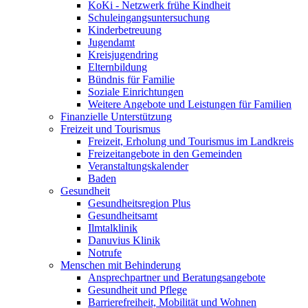
KoKi - Netzwerk frühe Kindheit
Schuleingangsuntersuchung
Kinderbetreuung
Jugendamt
Kreisjugendring
Elternbildung
Bündnis für Familie
Soziale Einrichtungen
Weitere Angebote und Leistungen für Familien
Finanzielle Unterstützung
Freizeit und Tourismus
Freizeit, Erholung und Tourismus im Landkreis
Freizeitangebote in den Gemeinden
Veranstaltungskalender
Baden
Gesundheit
Gesundheitsregion Plus
Gesundheitsamt
Ilmtalklinik
Danuvius Klinik
Notrufe
Menschen mit Behinderung
Ansprechpartner und Beratungsangebote
Gesundheit und Pflege
Barrierefreiheit, Mobilität und Wohnen