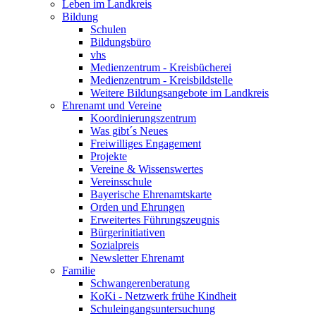
Leben im Landkreis
Bildung
Schulen
Bildungsbüro
vhs
Medienzentrum - Kreisbücherei
Medienzentrum - Kreisbildstelle
Weitere Bildungsangebote im Landkreis
Ehrenamt und Vereine
Koordinierungszentrum
Was gibt´s Neues
Freiwilliges Engagement
Projekte
Vereine & Wissenswertes
Vereinsschule
Bayerische Ehrenamtskarte
Orden und Ehrungen
Erweitertes Führungszeugnis
Bürgerinitiativen
Sozialpreis
Newsletter Ehrenamt
Familie
Schwangerenberatung
KoKi - Netzwerk frühe Kindheit
Schuleingangsuntersuchung