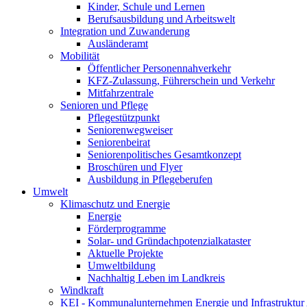
Kinder, Schule und Lernen
Berufsausbildung und Arbeitswelt
Integration und Zuwanderung
Ausländeramt
Mobilität
Öffentlicher Personennahverkehr
KFZ-Zulassung, Führerschein und Verkehr
Mitfahrzentrale
Senioren und Pflege
Pflegestützpunkt
Seniorenwegweiser
Seniorenbeirat
Seniorenpolitisches Gesamtkonzept
Broschüren und Flyer
Ausbildung in Pflegeberufen
Umwelt
Klimaschutz und Energie
Energie
Förderprogramme
Solar- und Gründachpotenzialkataster
Aktuelle Projekte
Umweltbildung
Nachhaltig Leben im Landkreis
Windkraft
KEI - Kommunalunternehmen Energie und Infrastruktu