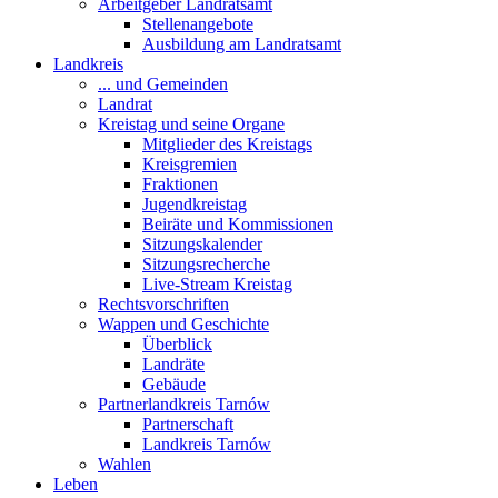
Arbeitgeber Landratsamt
Stellenangebote
Ausbildung am Landratsamt
Landkreis
... und Gemeinden
Landrat
Kreistag und seine Organe
Mitglieder des Kreistags
Kreisgremien
Fraktionen
Jugendkreistag
Beiräte und Kommissionen
Sitzungskalender
Sitzungsrecherche
Live-Stream Kreistag
Rechtsvorschriften
Wappen und Geschichte
Überblick
Landräte
Gebäude
Partnerlandkreis Tarnów
Partnerschaft
Landkreis Tarnów
Wahlen
Leben