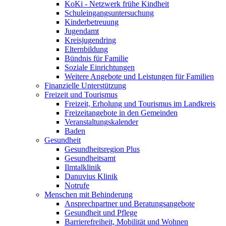
KoKi - Netzwerk frühe Kindheit
Schuleingangsuntersuchung
Kinderbetreuung
Jugendamt
Kreisjugendring
Elternbildung
Bündnis für Familie
Soziale Einrichtungen
Weitere Angebote und Leistungen für Familien
Finanzielle Unterstützung
Freizeit und Tourismus
Freizeit, Erholung und Tourismus im Landkreis
Freizeitangebote in den Gemeinden
Veranstaltungskalender
Baden
Gesundheit
Gesundheitsregion Plus
Gesundheitsamt
Ilmtalklinik
Danuvius Klinik
Notrufe
Menschen mit Behinderung
Ansprechpartner und Beratungsangebote
Gesundheit und Pflege
Barrierefreiheit, Mobilität und Wohnen