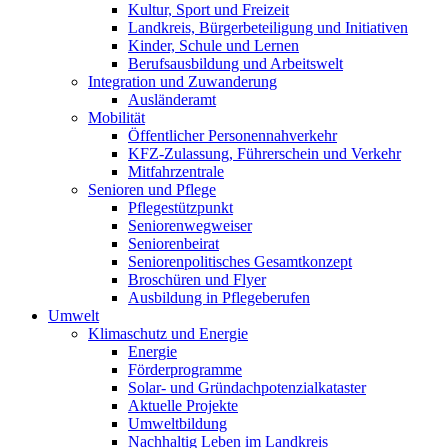
Kultur, Sport und Freizeit
Landkreis, Bürgerbeteiligung und Initiativen
Kinder, Schule und Lernen
Berufsausbildung und Arbeitswelt
Integration und Zuwanderung
Ausländeramt
Mobilität
Öffentlicher Personennahverkehr
KFZ-Zulassung, Führerschein und Verkehr
Mitfahrzentrale
Senioren und Pflege
Pflegestützpunkt
Seniorenwegweiser
Seniorenbeirat
Seniorenpolitisches Gesamtkonzept
Broschüren und Flyer
Ausbildung in Pflegeberufen
Umwelt
Klimaschutz und Energie
Energie
Förderprogramme
Solar- und Gründachpotenzialkataster
Aktuelle Projekte
Umweltbildung
Nachhaltig Leben im Landkreis