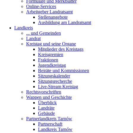
Formulare und Merkblätter
Online-Services
Arbeitgeber Landratsamt
Stellenangebote
Ausbildung am Landratsamt
Landkreis
... und Gemeinden
Landrat
Kreistag und seine Organe
Mitglieder des Kreistags
Kreisgremien
Fraktionen
Jugendkreistag
Beiräte und Kommissionen
Sitzungskalender
Sitzungsrecherche
Live-Stream Kreistag
Rechtsvorschriften
Wappen und Geschichte
Überblick
Landräte
Gebäude
Partnerlandkreis Tarnów
Partnerschaft
Landkreis Tarnów