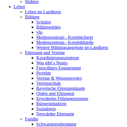
Wahlen
Leben
Leben im Landkreis
Bildung
Schulen
Bildungsbüro
vhs
Medienzentrum - Kreisbücherei
Medienzentrum - Kreisbildstelle
Weitere Bildungsangebote im Landkreis
Ehrenamt und Vereine
Koordinierungszentrum
Was gibt´s Neues
Freiwilliges Engagement
Projekte
Vereine & Wissenswertes
Vereinsschule
Bayerische Ehrenamtskarte
Orden und Ehrungen
Erweitertes Führungszeugnis
Bürgerinitiativen
Sozialpreis
Newsletter Ehrenamt
Familie
Schwangerenberatung