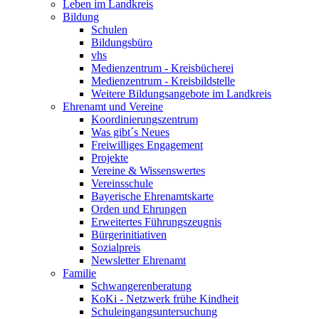
Leben im Landkreis
Bildung
Schulen
Bildungsbüro
vhs
Medienzentrum - Kreisbücherei
Medienzentrum - Kreisbildstelle
Weitere Bildungsangebote im Landkreis
Ehrenamt und Vereine
Koordinierungszentrum
Was gibt´s Neues
Freiwilliges Engagement
Projekte
Vereine & Wissenswertes
Vereinsschule
Bayerische Ehrenamtskarte
Orden und Ehrungen
Erweitertes Führungszeugnis
Bürgerinitiativen
Sozialpreis
Newsletter Ehrenamt
Familie
Schwangerenberatung
KoKi - Netzwerk frühe Kindheit
Schuleingangsuntersuchung