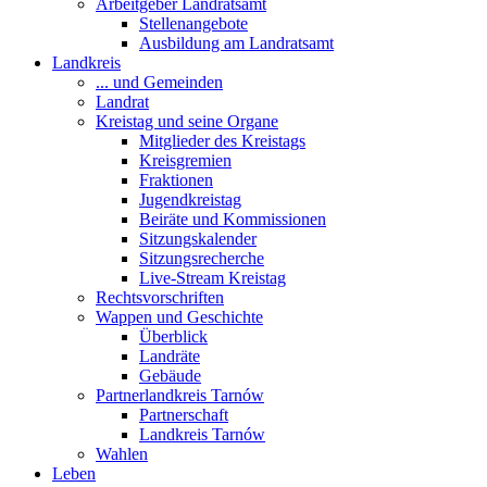
Arbeitgeber Landratsamt
Stellenangebote
Ausbildung am Landratsamt
Landkreis
... und Gemeinden
Landrat
Kreistag und seine Organe
Mitglieder des Kreistags
Kreisgremien
Fraktionen
Jugendkreistag
Beiräte und Kommissionen
Sitzungskalender
Sitzungsrecherche
Live-Stream Kreistag
Rechtsvorschriften
Wappen und Geschichte
Überblick
Landräte
Gebäude
Partnerlandkreis Tarnów
Partnerschaft
Landkreis Tarnów
Wahlen
Leben