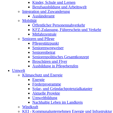
Kinder, Schule und Lernen
Berufsausbildung und Arbeitswelt
Integration und Zuwanderung
Ausländeramt
Mobilität
Öffentlicher Personennahverkehr
KFZ-Zulassung, Führerschein und Verkehr
Mitfahrzentrale
Senioren und Pflege
Pflegestützpunkt
Seniorenwegweiser
Seniorenbeirat
Seniorenpolitisches Gesamtkonzept
Broschüren und Flyer
Ausbildung in Pflegeberufen
Umwelt
Klimaschutz und Energie
Energie
Förderprogramme
Solar- und Gründachpotenzialkataster
Aktuelle Projekte
Umweltbildung
Nachhaltig Leben im Landkreis
Windkraft
KEI - Kommunalunternehmen Energie und Infrastruktu