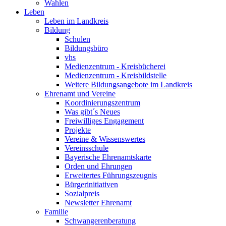
Wahlen
Leben
Leben im Landkreis
Bildung
Schulen
Bildungsbüro
vhs
Medienzentrum - Kreisbücherei
Medienzentrum - Kreisbildstelle
Weitere Bildungsangebote im Landkreis
Ehrenamt und Vereine
Koordinierungszentrum
Was gibt´s Neues
Freiwilliges Engagement
Projekte
Vereine & Wissenswertes
Vereinsschule
Bayerische Ehrenamtskarte
Orden und Ehrungen
Erweitertes Führungszeugnis
Bürgerinitiativen
Sozialpreis
Newsletter Ehrenamt
Familie
Schwangerenberatung