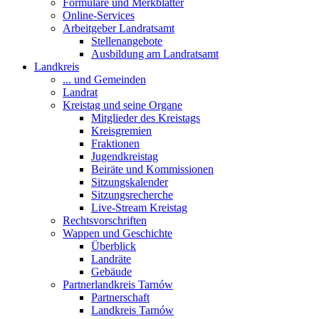
Formulare und Merkblätter
Online-Services
Arbeitgeber Landratsamt
Stellenangebote
Ausbildung am Landratsamt
Landkreis
... und Gemeinden
Landrat
Kreistag und seine Organe
Mitglieder des Kreistags
Kreisgremien
Fraktionen
Jugendkreistag
Beiräte und Kommissionen
Sitzungskalender
Sitzungsrecherche
Live-Stream Kreistag
Rechtsvorschriften
Wappen und Geschichte
Überblick
Landräte
Gebäude
Partnerlandkreis Tarnów
Partnerschaft
Landkreis Tarnów