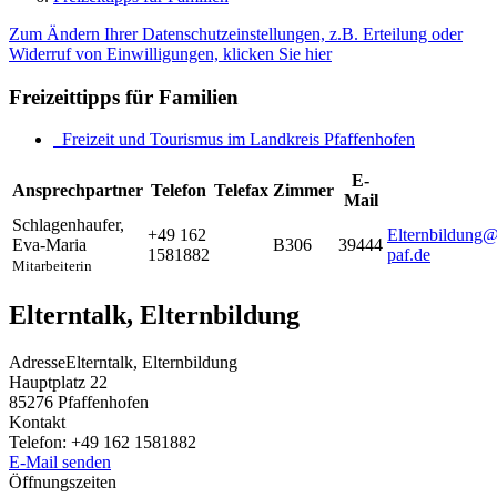
Zum Ändern Ihrer Datenschutzeinstellungen, z.B. Erteilung oder
Widerruf von Einwilligungen, klicken Sie hier
Freizeittipps für Familien
Freizeit und Tourismus im Landkreis Pfaffenhofen
E-
Ansprechpartner
Telefon
Telefax
Zimmer
Mail
Schlagenhaufer
,
+49 162
Elternbildung@
Eva-Maria
B306
39444
1581882
paf.de
Mitarbeiterin
Elterntalk, Elternbildung
Adresse
Elterntalk, Elternbildung
Hauptplatz 22
85276
Pfaffenhofen
Kontakt
Telefon:
+49 162 1581882
E-Mail senden
Öffnungszeiten