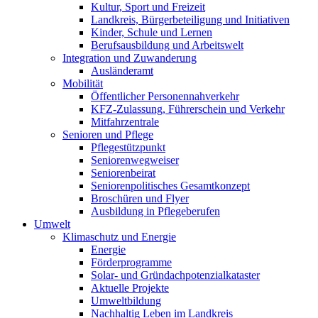
Kultur, Sport und Freizeit
Landkreis, Bürgerbeteiligung und Initiativen
Kinder, Schule und Lernen
Berufsausbildung und Arbeitswelt
Integration und Zuwanderung
Ausländeramt
Mobilität
Öffentlicher Personennahverkehr
KFZ-Zulassung, Führerschein und Verkehr
Mitfahrzentrale
Senioren und Pflege
Pflegestützpunkt
Seniorenwegweiser
Seniorenbeirat
Seniorenpolitisches Gesamtkonzept
Broschüren und Flyer
Ausbildung in Pflegeberufen
Umwelt
Klimaschutz und Energie
Energie
Förderprogramme
Solar- und Gründachpotenzialkataster
Aktuelle Projekte
Umweltbildung
Nachhaltig Leben im Landkreis