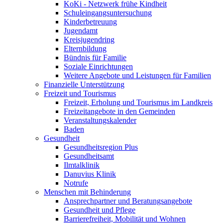
KoKi - Netzwerk frühe Kindheit
Schuleingangsuntersuchung
Kinderbetreuung
Jugendamt
Kreisjugendring
Elternbildung
Bündnis für Familie
Soziale Einrichtungen
Weitere Angebote und Leistungen für Familien
Finanzielle Unterstützung
Freizeit und Tourismus
Freizeit, Erholung und Tourismus im Landkreis
Freizeitangebote in den Gemeinden
Veranstaltungskalender
Baden
Gesundheit
Gesundheitsregion Plus
Gesundheitsamt
Ilmtalklinik
Danuvius Klinik
Notrufe
Menschen mit Behinderung
Ansprechpartner und Beratungsangebote
Gesundheit und Pflege
Barrierefreiheit, Mobilität und Wohnen