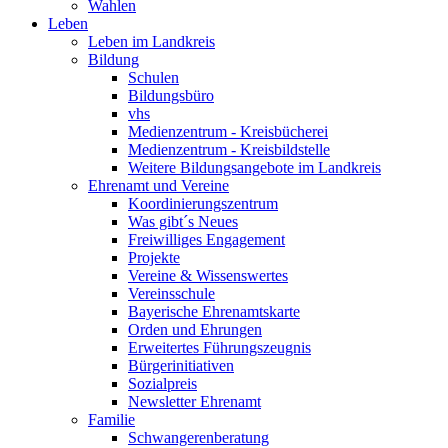
Wahlen
Leben
Leben im Landkreis
Bildung
Schulen
Bildungsbüro
vhs
Medienzentrum - Kreisbücherei
Medienzentrum - Kreisbildstelle
Weitere Bildungsangebote im Landkreis
Ehrenamt und Vereine
Koordinierungszentrum
Was gibt´s Neues
Freiwilliges Engagement
Projekte
Vereine & Wissenswertes
Vereinsschule
Bayerische Ehrenamtskarte
Orden und Ehrungen
Erweitertes Führungszeugnis
Bürgerinitiativen
Sozialpreis
Newsletter Ehrenamt
Familie
Schwangerenberatung