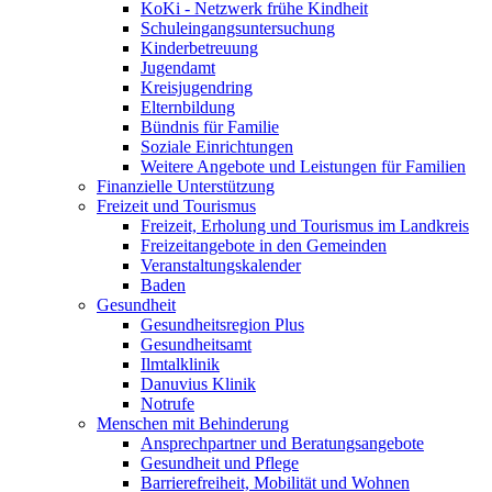
KoKi - Netzwerk frühe Kindheit
Schuleingangsuntersuchung
Kinderbetreuung
Jugendamt
Kreisjugendring
Elternbildung
Bündnis für Familie
Soziale Einrichtungen
Weitere Angebote und Leistungen für Familien
Finanzielle Unterstützung
Freizeit und Tourismus
Freizeit, Erholung und Tourismus im Landkreis
Freizeitangebote in den Gemeinden
Veranstaltungskalender
Baden
Gesundheit
Gesundheitsregion Plus
Gesundheitsamt
Ilmtalklinik
Danuvius Klinik
Notrufe
Menschen mit Behinderung
Ansprechpartner und Beratungsangebote
Gesundheit und Pflege
Barrierefreiheit, Mobilität und Wohnen