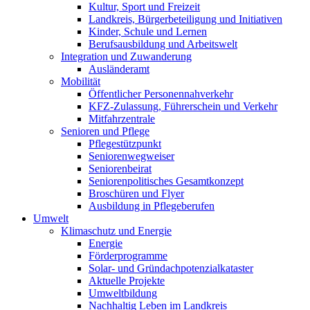
Kultur, Sport und Freizeit
Landkreis, Bürgerbeteiligung und Initiativen
Kinder, Schule und Lernen
Berufsausbildung und Arbeitswelt
Integration und Zuwanderung
Ausländeramt
Mobilität
Öffentlicher Personennahverkehr
KFZ-Zulassung, Führerschein und Verkehr
Mitfahrzentrale
Senioren und Pflege
Pflegestützpunkt
Seniorenwegweiser
Seniorenbeirat
Seniorenpolitisches Gesamtkonzept
Broschüren und Flyer
Ausbildung in Pflegeberufen
Umwelt
Klimaschutz und Energie
Energie
Förderprogramme
Solar- und Gründachpotenzialkataster
Aktuelle Projekte
Umweltbildung
Nachhaltig Leben im Landkreis