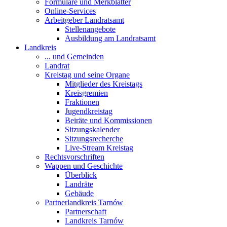
Formulare und Merkblätter
Online-Services
Arbeitgeber Landratsamt
Stellenangebote
Ausbildung am Landratsamt
Landkreis
... und Gemeinden
Landrat
Kreistag und seine Organe
Mitglieder des Kreistags
Kreisgremien
Fraktionen
Jugendkreistag
Beiräte und Kommissionen
Sitzungskalender
Sitzungsrecherche
Live-Stream Kreistag
Rechtsvorschriften
Wappen und Geschichte
Überblick
Landräte
Gebäude
Partnerlandkreis Tarnów
Partnerschaft
Landkreis Tarnów