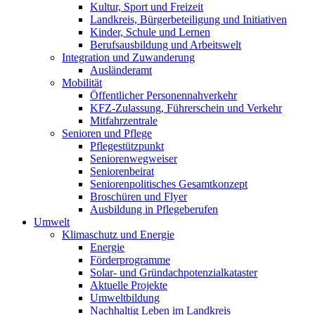
Kultur, Sport und Freizeit
Landkreis, Bürgerbeteiligung und Initiativen
Kinder, Schule und Lernen
Berufsausbildung und Arbeitswelt
Integration und Zuwanderung
Ausländeramt
Mobilität
Öffentlicher Personennahverkehr
KFZ-Zulassung, Führerschein und Verkehr
Mitfahrzentrale
Senioren und Pflege
Pflegestützpunkt
Seniorenwegweiser
Seniorenbeirat
Seniorenpolitisches Gesamtkonzept
Broschüren und Flyer
Ausbildung in Pflegeberufen
Umwelt
Klimaschutz und Energie
Energie
Förderprogramme
Solar- und Gründachpotenzialkataster
Aktuelle Projekte
Umweltbildung
Nachhaltig Leben im Landkreis