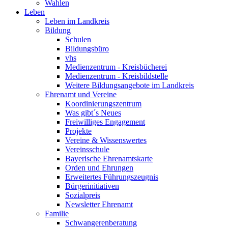
Wahlen
Leben
Leben im Landkreis
Bildung
Schulen
Bildungsbüro
vhs
Medienzentrum - Kreisbücherei
Medienzentrum - Kreisbildstelle
Weitere Bildungsangebote im Landkreis
Ehrenamt und Vereine
Koordinierungszentrum
Was gibt´s Neues
Freiwilliges Engagement
Projekte
Vereine & Wissenswertes
Vereinsschule
Bayerische Ehrenamtskarte
Orden und Ehrungen
Erweitertes Führungszeugnis
Bürgerinitiativen
Sozialpreis
Newsletter Ehrenamt
Familie
Schwangerenberatung