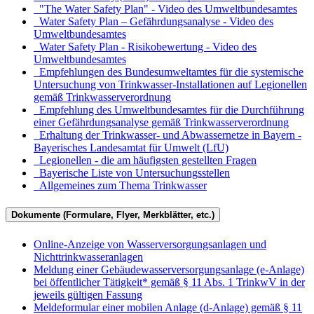
"The Water Safety Plan" - Video des Umweltbundesamtes
Water Safety Plan – Gefährdungsanalyse - Video des
Umweltbundesamtes
Water Safety Plan - Risikobewertung - Video des
Umweltbundesamtes
Empfehlungen des Bundesumweltamtes für die systemische
Untersuchung von Trinkwasser-Installationen auf Legionellen
gemäß Trinkwasserverordnung
Empfehlung des Umweltbundesamtes für die Durchführung
einer Gefährdungsanalyse gemäß Trinkwasserverordnung
Erhaltung der Trinkwasser- und Abwassernetze in Bayern -
Bayerisches Landesamtat für Umwelt (LfU)
Legionellen - die am häufigsten gestellten Fragen
Bayerische Liste von Untersuchungsstellen
Allgemeines zum Thema Trinkwasser
Dokumente (Formulare, Flyer, Merkblätter, etc.)
Online-Anzeige von Wasserversorgungsanlagen und
Nichttrinkwasseranlagen
Meldung einer Gebäudewasserversorgungsanlage (e-Anlage)
bei öffentlicher Tätigkeit* gemäß § 11 Abs. 1 TrinkwV in der
jeweils gültigen Fassung
Meldeformular einer mobilen Anlage (d-Anlage) gemäß § 11