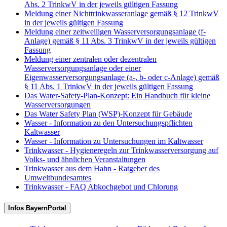
Abs. 2 TrinkwV in der jeweils gültigen Fassung
Meldung einer Nichttrinkwasseranlage gemäß § 12 TrinkwV
in der jeweils gültigen Fassung
Meldung einer zeitweiligen Wasserversorgungsanlage (f-
Anlage) gemäß § 11 Abs. 3 TrinkwV in der jeweils gültigen
Fassung
Meldung einer zentralen oder dezentralen
Wasserversorgungsanlage oder einer
Eigenwasserversorgungsanlage (a-, b- oder c-Anlage) gemäß
§ 11 Abs. 1 TrinkwV in der jeweils gültigen Fassung
Das Water-Safety-Plan-Konzept: Ein Handbuch für kleine
Wasserversorgungen
Das Water Safety Plan (WSP)-Konzept für Gebäude
Wasser - Information zu den Untersuchungspflichten
Kaltwasser
Wasser - Information zu Untersuchungen im Kaltwasser
Trinkwasser - Hygieneregeln zur Trinkwasserversorgung auf
Volks- und ähnlichen Veranstaltungen
Trinkwasser aus dem Hahn - Ratgeber des
Umweltbundesamtes
Trinkwasser - FAQ Abkochgebot und Chlorung
Infos BayernPortal