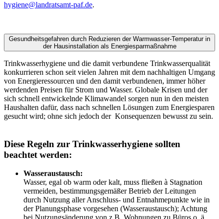
hygiene@landratsamt-paf.de
.
Gesundheitsgefahren durch Reduzieren der Warmwasser-Temperatur in
der Hausinstallation als Energiesparmaßnahme
Trinkwasserhygiene und die damit verbundene Trinkwasserqualität
konkurrieren schon seit vielen Jahren mit dem nachhaltigen Umgang
von Energieressourcen und den damit verbundenen, immer höher
werdenden Preisen für Strom und Wasser. Globale Krisen und der
sich schnell entwickelnde Klimawandel sorgen nun in den meisten
Haushalten dafür, dass nach schnellen Lösungen zum Energiesparen
gesucht wird; ohne sich jedoch der Konsequenzen bewusst zu sein.
Diese Regeln zur Trinkwasserhygiene sollten
beachtet werden:
Wasseraustausch:
Wasser, egal ob warm oder kalt, muss fließen à Stagnation
vermeiden, bestimmungsgemäßer Betrieb der Leitungen
durch Nutzung aller Anschluss- und Entnahmepunkte wie in
der Planungsphase vorgesehen (Wasseraustausch); Achtung
bei Nutzungsänderung von z.B. Wohnungen zu Büros o. ä.,