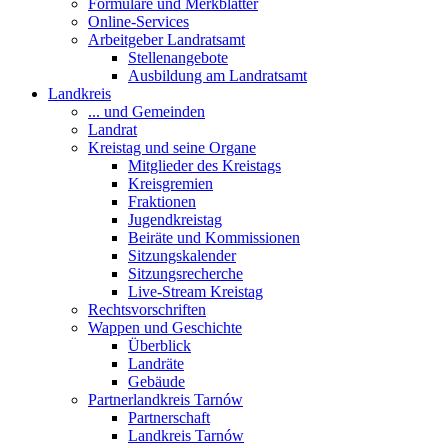
Formulare und Merkblätter
Online-Services
Arbeitgeber Landratsamt
Stellenangebote
Ausbildung am Landratsamt
Landkreis
... und Gemeinden
Landrat
Kreistag und seine Organe
Mitglieder des Kreistags
Kreisgremien
Fraktionen
Jugendkreistag
Beiräte und Kommissionen
Sitzungskalender
Sitzungsrecherche
Live-Stream Kreistag
Rechtsvorschriften
Wappen und Geschichte
Überblick
Landräte
Gebäude
Partnerlandkreis Tarnów
Partnerschaft
Landkreis Tarnów