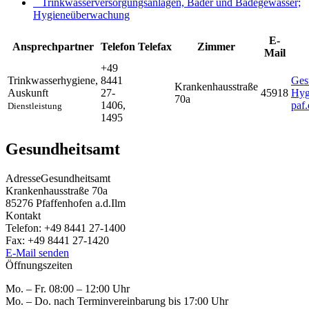
Trinkwasserversorgungsanlagen, Bäder und Badegewässer;
Hygieneüberwachung
E-
Ansprechpartner
Telefon
Telefax
Zimmer
Mail
+49
Trinkwasserhygiene
,
8441
Ges
Krankenhausstraße
Auskunft
27-
45918
Hyg
70a
1406,
paf.
Dienstleistung
1495
Gesundheitsamt
Adresse
Gesundheitsamt
Krankenhausstraße 70a
85276
Pfaffenhofen a.d.Ilm
Kontakt
Telefon:
+49 8441 27-1400
Fax:
+49 8441 27-1420
E-Mail senden
Öffnungszeiten
Mo. – Fr. 08:00 – 12:00 Uhr
Mo. – Do. nach Terminvereinbarung bis 17:00 Uhr