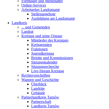
Formulare und Merkblätter
Online-Services
Arbeitgeber Landratsamt
Stellenangebote
Ausbildung am Landratsamt
Landkreis
... und Gemeinden
Landrat
Kreistag und seine Organe
Mitglieder des Kreistags
Kreisgremien
Fraktionen
Jugendkreistag
Beiräte und Kommissionen
Sitzungskalender
Sitzungsrecherche
Live-Stream Kreistag
Rechtsvorschriften
Wappen und Geschichte
Überblick
Landräte
Gebäude
Partnerlandkreis Tarnów
Partnerschaft
Landkreis Tarnów