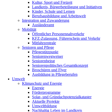
Kultur, Sport und Freizeit
Landkreis, Bürgerbeteiligung und Initiativen
Kinder, Schule und Lernen
Berufsausbildung und Arbeitswelt
Integration und Zuwanderung
Ausländeramt
Mobilität
Öffentlicher Personennahverkehr
KFZ-Zulassung, Führerschein und Verkehr
Mitfahrzentrale
Senioren und Pflege
Pflegestützpunkt
Seniorenwegweiser
Seniorenbeirat
Seniorenpolitisches Gesamtkonzept
Broschüren und Flyer
Ausbildung in Pflegeberufen
Umwelt
Klimaschutz und Energie
Energie
Förderprogramme
Solar- und Gründachpotenzialkataster
Aktuelle Projekte
Umweltbildung
Nachhaltig Leben im Landkreis