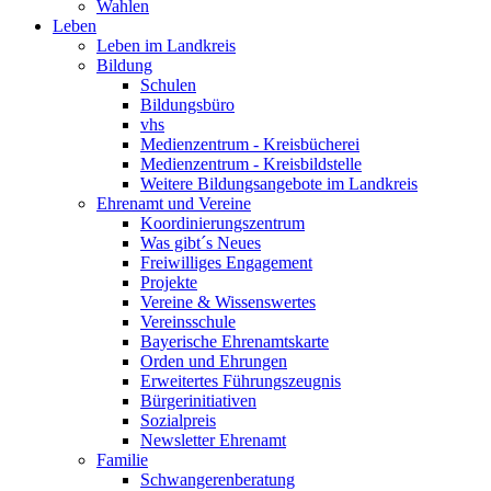
Wahlen
Leben
Leben im Landkreis
Bildung
Schulen
Bildungsbüro
vhs
Medienzentrum - Kreisbücherei
Medienzentrum - Kreisbildstelle
Weitere Bildungsangebote im Landkreis
Ehrenamt und Vereine
Koordinierungszentrum
Was gibt´s Neues
Freiwilliges Engagement
Projekte
Vereine & Wissenswertes
Vereinsschule
Bayerische Ehrenamtskarte
Orden und Ehrungen
Erweitertes Führungszeugnis
Bürgerinitiativen
Sozialpreis
Newsletter Ehrenamt
Familie
Schwangerenberatung