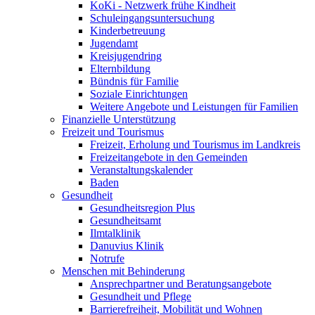
KoKi - Netzwerk frühe Kindheit
Schuleingangsuntersuchung
Kinderbetreuung
Jugendamt
Kreisjugendring
Elternbildung
Bündnis für Familie
Soziale Einrichtungen
Weitere Angebote und Leistungen für Familien
Finanzielle Unterstützung
Freizeit und Tourismus
Freizeit, Erholung und Tourismus im Landkreis
Freizeitangebote in den Gemeinden
Veranstaltungskalender
Baden
Gesundheit
Gesundheitsregion Plus
Gesundheitsamt
Ilmtalklinik
Danuvius Klinik
Notrufe
Menschen mit Behinderung
Ansprechpartner und Beratungsangebote
Gesundheit und Pflege
Barrierefreiheit, Mobilität und Wohnen