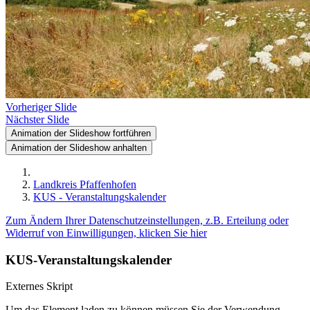
Vorheriger Slide
Nächster Slide
Animation der Slideshow fortführen
Animation der Slideshow anhalten
Landkreis Pfaffenhofen
KUS - Veranstaltungskalender
Zum Ändern Ihrer Datenschutzeinstellungen, z.B. Erteilung oder
Widerruf von Einwilligungen, klicken Sie hier
KUS-Veranstaltungskalender
Externes Skript
Um das Element laden zu können müssen Sie der Verwendung