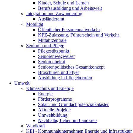
Kinder, Schule und Lernen
Berufsausbildung und Arbeitswelt
Integration und Zuwanderung
Ausländeramt
Mobilität
Öffentlicher Personennahverkehr
KFZ-Zulassung, Führerschein und Verkehr
Mitfahrzentrale
Senioren und Pflege
Pflegestützpunkt
Seniorenwegweiser
Seniorenbeirat
Seniorenpolitisches Gesamtkonzept
Broschüren und Flyer
Ausbildung in Pflegeberufen
Umwelt
Klimaschutz und Energie
Energie
Förderprogramme
Solar- und Gründachpotenzialkataster
Aktuelle Projekte
Umweltbildung
Nachhaltig Leben im Landkreis
Windkraft
KEI - Kommunalunternehmen Energie und Infrastruktu