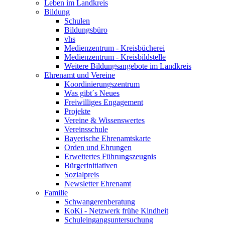
Leben im Landkreis
Bildung
Schulen
Bildungsbüro
vhs
Medienzentrum - Kreisbücherei
Medienzentrum - Kreisbildstelle
Weitere Bildungsangebote im Landkreis
Ehrenamt und Vereine
Koordinierungszentrum
Was gibt´s Neues
Freiwilliges Engagement
Projekte
Vereine & Wissenswertes
Vereinsschule
Bayerische Ehrenamtskarte
Orden und Ehrungen
Erweitertes Führungszeugnis
Bürgerinitiativen
Sozialpreis
Newsletter Ehrenamt
Familie
Schwangerenberatung
KoKi - Netzwerk frühe Kindheit
Schuleingangsuntersuchung