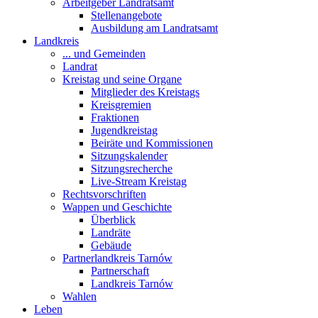
Arbeitgeber Landratsamt
Stellenangebote
Ausbildung am Landratsamt
Landkreis
... und Gemeinden
Landrat
Kreistag und seine Organe
Mitglieder des Kreistags
Kreisgremien
Fraktionen
Jugendkreistag
Beiräte und Kommissionen
Sitzungskalender
Sitzungsrecherche
Live-Stream Kreistag
Rechtsvorschriften
Wappen und Geschichte
Überblick
Landräte
Gebäude
Partnerlandkreis Tarnów
Partnerschaft
Landkreis Tarnów
Wahlen
Leben