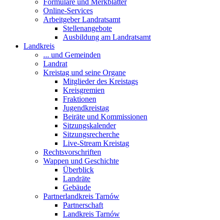
Formulare und Merkblätter
Online-Services
Arbeitgeber Landratsamt
Stellenangebote
Ausbildung am Landratsamt
Landkreis
... und Gemeinden
Landrat
Kreistag und seine Organe
Mitglieder des Kreistags
Kreisgremien
Fraktionen
Jugendkreistag
Beiräte und Kommissionen
Sitzungskalender
Sitzungsrecherche
Live-Stream Kreistag
Rechtsvorschriften
Wappen und Geschichte
Überblick
Landräte
Gebäude
Partnerlandkreis Tarnów
Partnerschaft
Landkreis Tarnów