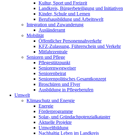
Kultur, Sport und Freizeit
Landkreis, Bürgerbeteiligung und Initiativen
Kinder, Schule und Lernen
Berufsausbildung und Arbeitswelt
Integration und Zuwanderung
Ausländeramt
Mobilität
Öffentlicher Personennahverkehr
KFZ-Zulassung, Führerschein und Verkehr
Mitfahrzentrale
Senioren und Pflege
Pflegestützpunkt
Seniorenwegweiser
Seniorenbeirat
Seniorenpolitisches Gesamtkonzept
Broschüren und Flyer
Ausbildung in Pflegeberufen
Umwelt
Klimaschutz und Energie
Energie
Förderprogramme
Solar- und Gründachpotenzialkataster
Aktuelle Projekte
Umweltbildung
Nachhaltig Leben im Landkreis