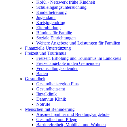
KoKi - Netzwerk frühe Kindheit
Schuleingangsuntersuchung
Kinderbetreuung
Jugendamt
Kreisjugendring
Elternbildung
Bündnis für Familie
Soziale Einrichtungen
Weitere Angebote und Leistungen für Familien
Finanzielle Unterstützung
Freizeit und Tourismus
Freizeit, Erholung und Tourismus im Landkreis
Freizeitangebote in den Gemeinden
Veranstaltungskalender
Baden
Gesundheit
Gesundheitsregion Plus
Gesundheitsamt
Ilmtalklinik
Danuvius Klinik
Notrufe
Menschen mit Behinderung
Ansprechpartner und Beratungsangebote
Gesundheit und Pflege
Barrierefreiheit, Mobilität und Wohnen