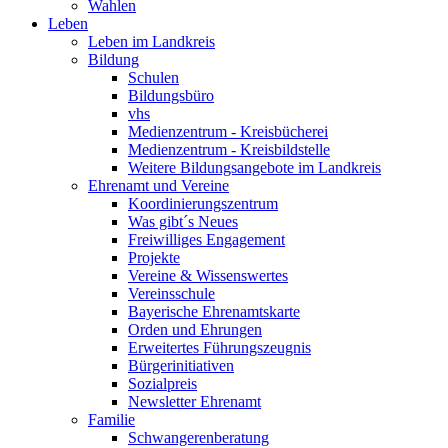
Wahlen
Leben
Leben im Landkreis
Bildung
Schulen
Bildungsbüro
vhs
Medienzentrum - Kreisbücherei
Medienzentrum - Kreisbildstelle
Weitere Bildungsangebote im Landkreis
Ehrenamt und Vereine
Koordinierungszentrum
Was gibt´s Neues
Freiwilliges Engagement
Projekte
Vereine & Wissenswertes
Vereinsschule
Bayerische Ehrenamtskarte
Orden und Ehrungen
Erweitertes Führungszeugnis
Bürgerinitiativen
Sozialpreis
Newsletter Ehrenamt
Familie
Schwangerenberatung