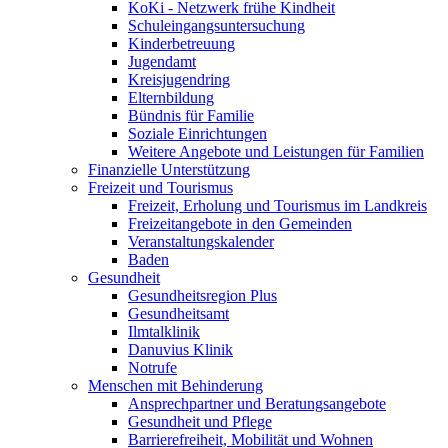
KoKi - Netzwerk frühe Kindheit
Schuleingangsuntersuchung
Kinderbetreuung
Jugendamt
Kreisjugendring
Elternbildung
Bündnis für Familie
Soziale Einrichtungen
Weitere Angebote und Leistungen für Familien
Finanzielle Unterstützung
Freizeit und Tourismus
Freizeit, Erholung und Tourismus im Landkreis
Freizeitangebote in den Gemeinden
Veranstaltungskalender
Baden
Gesundheit
Gesundheitsregion Plus
Gesundheitsamt
Ilmtalklinik
Danuvius Klinik
Notrufe
Menschen mit Behinderung
Ansprechpartner und Beratungsangebote
Gesundheit und Pflege
Barrierefreiheit, Mobilität und Wohnen