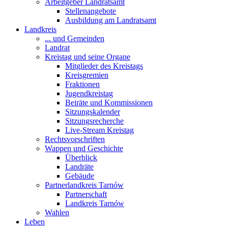
Arbeitgeber Landratsamt
Stellenangebote
Ausbildung am Landratsamt
Landkreis
... und Gemeinden
Landrat
Kreistag und seine Organe
Mitglieder des Kreistags
Kreisgremien
Fraktionen
Jugendkreistag
Beiräte und Kommissionen
Sitzungskalender
Sitzungsrecherche
Live-Stream Kreistag
Rechtsvorschriften
Wappen und Geschichte
Überblick
Landräte
Gebäude
Partnerlandkreis Tarnów
Partnerschaft
Landkreis Tarnów
Wahlen
Leben