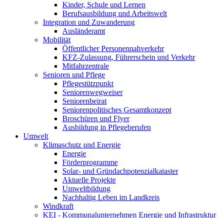
Kinder, Schule und Lernen
Berufsausbildung und Arbeitswelt
Integration und Zuwanderung
Ausländeramt
Mobilität
Öffentlicher Personennahverkehr
KFZ-Zulassung, Führerschein und Verkehr
Mitfahrzentrale
Senioren und Pflege
Pflegestützpunkt
Seniorenwegweiser
Seniorenbeirat
Seniorenpolitisches Gesamtkonzept
Broschüren und Flyer
Ausbildung in Pflegeberufen
Umwelt
Klimaschutz und Energie
Energie
Förderprogramme
Solar- und Gründachpotenzialkataster
Aktuelle Projekte
Umweltbildung
Nachhaltig Leben im Landkreis
Windkraft
KEI - Kommunalunternehmen Energie und Infrastruktu