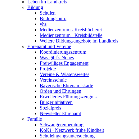
Leben im Landkreis
Bildung
Schulen
Bildungsbüro
vhs
Medienzentrum - Kreisbücherei
Medienzentrum - Kreisbildstelle
Weitere Bildungsangebote im Landkreis
Ehrenamt und Vereine
Koordinierungszentrum
Was gibt´s Neues
Freiwilliges Engagement
Projekte
Vereine & Wissenswertes
Vereinsschule
Bayerische Ehrenamtskarte
Orden und Ehrungen
Erweitertes Führungszeugnis
Bürgerinitiativen
Sozialpreis
Newsletter Ehrenamt
Familie
Schwangerenberatung
KoKi - Netzwerk frühe Kindheit
Schuleingangsuntersuchung