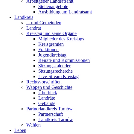
Arbeitgeber Landratsamt
Stellenangebote
Ausbildung am Landratsamt
Landkreis
... und Gemeinden
Landrat
Kreistag und seine Organe
Mitglieder des Kreistags
Kreisgremien
Fraktionen
Jugendkreistag
Beiräte und Kommissionen
Sitzungskalender
Sitzungsrecherche
Live-Stream Kreistag
Rechtsvorschriften
Wappen und Geschichte
Überblick
Landräte
Gebäude
Partnerlandkreis Tarnów
Partnerschaft
Landkreis Tarnów
Wahlen
Leben