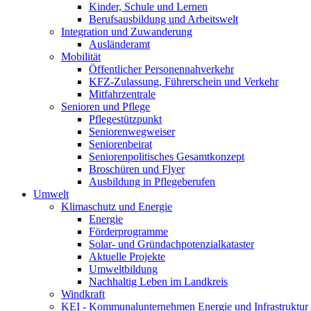
Kinder, Schule und Lernen
Berufsausbildung und Arbeitswelt
Integration und Zuwanderung
Ausländeramt
Mobilität
Öffentlicher Personennahverkehr
KFZ-Zulassung, Führerschein und Verkehr
Mitfahrzentrale
Senioren und Pflege
Pflegestützpunkt
Seniorenwegweiser
Seniorenbeirat
Seniorenpolitisches Gesamtkonzept
Broschüren und Flyer
Ausbildung in Pflegeberufen
Umwelt
Klimaschutz und Energie
Energie
Förderprogramme
Solar- und Gründachpotenzialkataster
Aktuelle Projekte
Umweltbildung
Nachhaltig Leben im Landkreis
Windkraft
KEI - Kommunalunternehmen Energie und Infrastruktu