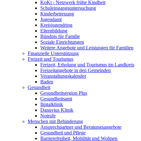
KoKi - Netzwerk frühe Kindheit
Schuleingangsuntersuchung
Kinderbetreuung
Jugendamt
Kreisjugendring
Elternbildung
Bündnis für Familie
Soziale Einrichtungen
Weitere Angebote und Leistungen für Familien
Finanzielle Unterstützung
Freizeit und Tourismus
Freizeit, Erholung und Tourismus im Landkreis
Freizeitangebote in den Gemeinden
Veranstaltungskalender
Baden
Gesundheit
Gesundheitsregion Plus
Gesundheitsamt
Ilmtalklinik
Danuvius Klinik
Notrufe
Menschen mit Behinderung
Ansprechpartner und Beratungsangebote
Gesundheit und Pflege
Barrierefreiheit, Mobilität und Wohnen