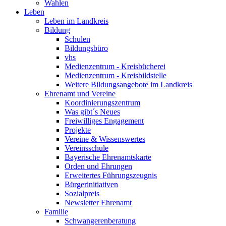
Wahlen
Leben
Leben im Landkreis
Bildung
Schulen
Bildungsbüro
vhs
Medienzentrum - Kreisbücherei
Medienzentrum - Kreisbildstelle
Weitere Bildungsangebote im Landkreis
Ehrenamt und Vereine
Koordinierungszentrum
Was gibt´s Neues
Freiwilliges Engagement
Projekte
Vereine & Wissenswertes
Vereinsschule
Bayerische Ehrenamtskarte
Orden und Ehrungen
Erweitertes Führungszeugnis
Bürgerinitiativen
Sozialpreis
Newsletter Ehrenamt
Familie
Schwangerenberatung