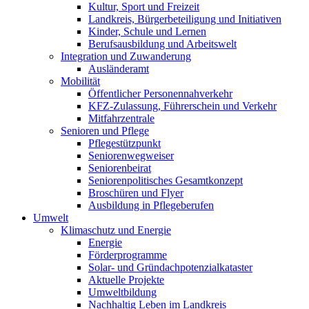
Kultur, Sport und Freizeit
Landkreis, Bürgerbeteiligung und Initiativen
Kinder, Schule und Lernen
Berufsausbildung und Arbeitswelt
Integration und Zuwanderung
Ausländeramt
Mobilität
Öffentlicher Personennahverkehr
KFZ-Zulassung, Führerschein und Verkehr
Mitfahrzentrale
Senioren und Pflege
Pflegestützpunkt
Seniorenwegweiser
Seniorenbeirat
Seniorenpolitisches Gesamtkonzept
Broschüren und Flyer
Ausbildung in Pflegeberufen
Umwelt
Klimaschutz und Energie
Energie
Förderprogramme
Solar- und Gründachpotenzialkataster
Aktuelle Projekte
Umweltbildung
Nachhaltig Leben im Landkreis