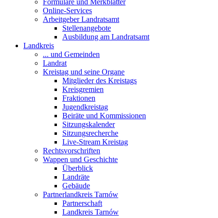
Formulare und Merkblätter
Online-Services
Arbeitgeber Landratsamt
Stellenangebote
Ausbildung am Landratsamt
Landkreis
... und Gemeinden
Landrat
Kreistag und seine Organe
Mitglieder des Kreistags
Kreisgremien
Fraktionen
Jugendkreistag
Beiräte und Kommissionen
Sitzungskalender
Sitzungsrecherche
Live-Stream Kreistag
Rechtsvorschriften
Wappen und Geschichte
Überblick
Landräte
Gebäude
Partnerlandkreis Tarnów
Partnerschaft
Landkreis Tarnów