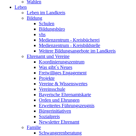
Wahlen
Leben
Leben im Landkreis
Bildung
Schulen
Bildungsbüro
vhs
Medienzentrum - Kreisbücherei
Medienzentrum - Kreisbildstelle
Weitere Bildungsangebote im Landkreis
Ehrenamt und Vereine
Koordinierungszentrum
Was gibt´s Neues
Freiwilliges Engagement
Projekte
Vereine & Wissenswertes
Vereinsschule
Bayerische Ehrenamtskarte
Orden und Ehrungen
Erweitertes Führungszeugnis
Bürgerinitiativen
Sozialpreis
Newsletter Ehrenamt
Familie
Schwangerenberatung