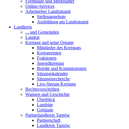
Formulare und Merkblätter
Online-Services
Arbeitgeber Landratsamt
Stellenangebote
Ausbildung am Landratsamt
Landkreis
... und Gemeinden
Landrat
Kreistag und seine Organe
Mitglieder des Kreistags
Kreisgremien
Fraktionen
Jugendkreistag
Beiräte und Kommissionen
Sitzungskalender
Sitzungsrecherche
Live-Stream Kreistag
Rechtsvorschriften
Wappen und Geschichte
Überblick
Landräte
Gebäude
Partnerlandkreis Tarnów
Partnerschaft
Landkreis Tarnów