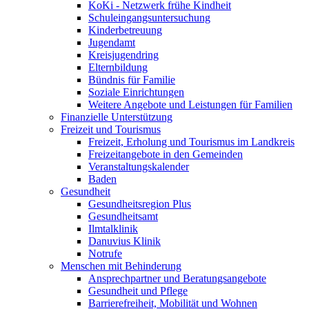
KoKi - Netzwerk frühe Kindheit
Schuleingangsuntersuchung
Kinderbetreuung
Jugendamt
Kreisjugendring
Elternbildung
Bündnis für Familie
Soziale Einrichtungen
Weitere Angebote und Leistungen für Familien
Finanzielle Unterstützung
Freizeit und Tourismus
Freizeit, Erholung und Tourismus im Landkreis
Freizeitangebote in den Gemeinden
Veranstaltungskalender
Baden
Gesundheit
Gesundheitsregion Plus
Gesundheitsamt
Ilmtalklinik
Danuvius Klinik
Notrufe
Menschen mit Behinderung
Ansprechpartner und Beratungsangebote
Gesundheit und Pflege
Barrierefreiheit, Mobilität und Wohnen