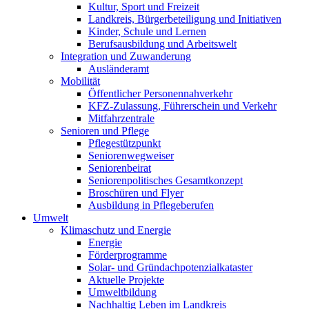
Kultur, Sport und Freizeit
Landkreis, Bürgerbeteiligung und Initiativen
Kinder, Schule und Lernen
Berufsausbildung und Arbeitswelt
Integration und Zuwanderung
Ausländeramt
Mobilität
Öffentlicher Personennahverkehr
KFZ-Zulassung, Führerschein und Verkehr
Mitfahrzentrale
Senioren und Pflege
Pflegestützpunkt
Seniorenwegweiser
Seniorenbeirat
Seniorenpolitisches Gesamtkonzept
Broschüren und Flyer
Ausbildung in Pflegeberufen
Umwelt
Klimaschutz und Energie
Energie
Förderprogramme
Solar- und Gründachpotenzialkataster
Aktuelle Projekte
Umweltbildung
Nachhaltig Leben im Landkreis