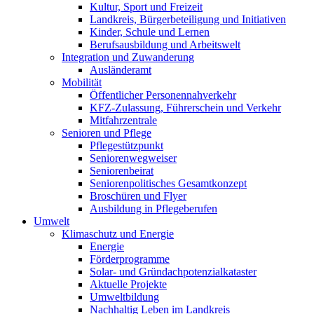
Kultur, Sport und Freizeit
Landkreis, Bürgerbeteiligung und Initiativen
Kinder, Schule und Lernen
Berufsausbildung und Arbeitswelt
Integration und Zuwanderung
Ausländeramt
Mobilität
Öffentlicher Personennahverkehr
KFZ-Zulassung, Führerschein und Verkehr
Mitfahrzentrale
Senioren und Pflege
Pflegestützpunkt
Seniorenwegweiser
Seniorenbeirat
Seniorenpolitisches Gesamtkonzept
Broschüren und Flyer
Ausbildung in Pflegeberufen
Umwelt
Klimaschutz und Energie
Energie
Förderprogramme
Solar- und Gründachpotenzialkataster
Aktuelle Projekte
Umweltbildung
Nachhaltig Leben im Landkreis