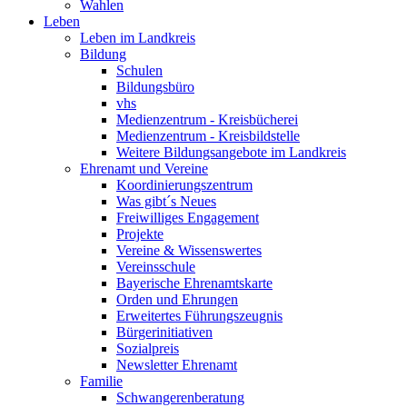
Wahlen
Leben
Leben im Landkreis
Bildung
Schulen
Bildungsbüro
vhs
Medienzentrum - Kreisbücherei
Medienzentrum - Kreisbildstelle
Weitere Bildungsangebote im Landkreis
Ehrenamt und Vereine
Koordinierungszentrum
Was gibt´s Neues
Freiwilliges Engagement
Projekte
Vereine & Wissenswertes
Vereinsschule
Bayerische Ehrenamtskarte
Orden und Ehrungen
Erweitertes Führungszeugnis
Bürgerinitiativen
Sozialpreis
Newsletter Ehrenamt
Familie
Schwangerenberatung