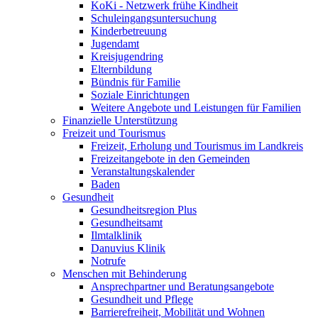
KoKi - Netzwerk frühe Kindheit
Schuleingangsuntersuchung
Kinderbetreuung
Jugendamt
Kreisjugendring
Elternbildung
Bündnis für Familie
Soziale Einrichtungen
Weitere Angebote und Leistungen für Familien
Finanzielle Unterstützung
Freizeit und Tourismus
Freizeit, Erholung und Tourismus im Landkreis
Freizeitangebote in den Gemeinden
Veranstaltungskalender
Baden
Gesundheit
Gesundheitsregion Plus
Gesundheitsamt
Ilmtalklinik
Danuvius Klinik
Notrufe
Menschen mit Behinderung
Ansprechpartner und Beratungsangebote
Gesundheit und Pflege
Barrierefreiheit, Mobilität und Wohnen