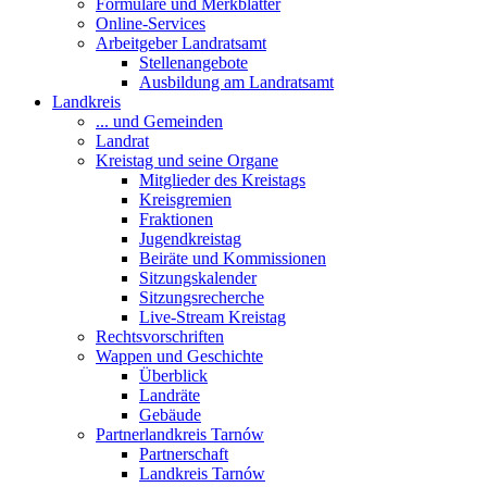
Formulare und Merkblätter
Online-Services
Arbeitgeber Landratsamt
Stellenangebote
Ausbildung am Landratsamt
Landkreis
... und Gemeinden
Landrat
Kreistag und seine Organe
Mitglieder des Kreistags
Kreisgremien
Fraktionen
Jugendkreistag
Beiräte und Kommissionen
Sitzungskalender
Sitzungsrecherche
Live-Stream Kreistag
Rechtsvorschriften
Wappen und Geschichte
Überblick
Landräte
Gebäude
Partnerlandkreis Tarnów
Partnerschaft
Landkreis Tarnów